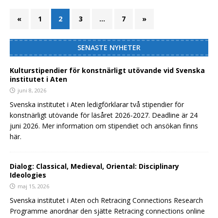
«
1
2
3
…
7
»
SENASTE NYHETER
Kulturstipendier för konstnärligt utövande vid Svenska
institutet i Aten
juni 8, 2026
Svenska institutet i Aten ledigförklarar två stipendier för
konstnärligt utövande för läsåret 2026-2027. Deadline är 24
juni 2026. Mer information om stipendiet och ansökan finns
här.
Dialog: Classical, Medieval, Oriental: Disciplinary
Ideologies
maj 15, 2026
Svenska institutet i Aten och Retracing Connections Research
Programme anordnar den sjätte Retracing connections online