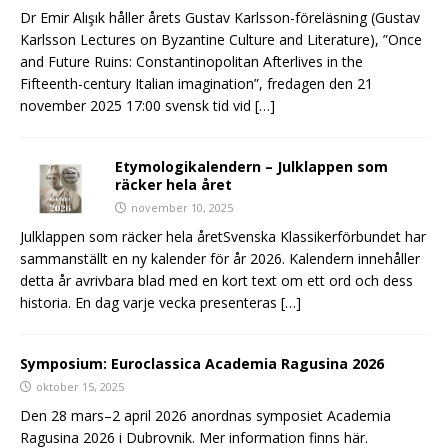
Dr Emir Alışık håller årets Gustav Karlsson-föreläsning (Gustav
Karlsson Lectures on Byzantine Culture and Literature), ”Once
and Future Ruins: Constantinopolitan Afterlives in the
Fifteenth-century Italian imagination”, fredagen den 21
november 2025 17:00 svensk tid vid
[…]
Etymologikalendern – Julklappen som
räcker hela året
november 10, 2025
Julklappen som räcker hela åretSvenska Klassikerförbundet har
sammanställt en ny kalender för år 2026. Kalendern innehåller
detta år avrivbara blad med en kort text om ett ord och dess
historia. En dag varje vecka presenteras
[…]
Symposium: Euroclassica Academia Ragusina 2026
oktober 15, 2025
Den 28 mars–2 april 2026 anordnas symposiet Academia
Ragusina 2026 i Dubrovnik. Mer information finns här.