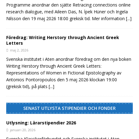
Programme anordnar den sjätte Retracing connections online
research dialogue, med Aileen Das, N. İpek Hüner och Ingela
Nilsson den 19 maj 2026 18:00 grekisk tid. Mer information
[...]
Föredrag: Writing Herstory through Ancient Greek
Letters
maj 2, 2026
Svenska institutet i Aten anordnar föredrag om den nya boken
Writing Herstory through Ancient Greek Letters:
Representations of Women in Fictional Epistolography av
Antonios Pontoropoulos den 5 maj 2026 klockan 19:00
(grekisk tid), på plats
[...]
SENAST UTLYSTA STIPENDIER OCH FONDER
Utlysning: Lärarstipendier 2026
januari 20, 2026
Svenska Klassikerförbundet och Svenska institutet i Aten