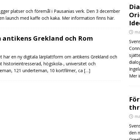
Dia
tlägger platser och föremål i Pausanias verk. Den 3 december
Ori
 en launch med kaffe och kaka. Mer information finns här.
Ide
ma
m antikens Grekland och Rom
Svens
Conn
sjätt
har en ny digitala lärplattform om antikens Grekland och
dialo
t historieintresserad, högskola-, universitet och
Ingel
 teman, 121 underteman, 10 kortfilmer, ca
[…]
Mer 
För
thr
ma
Svens
den n
Greek