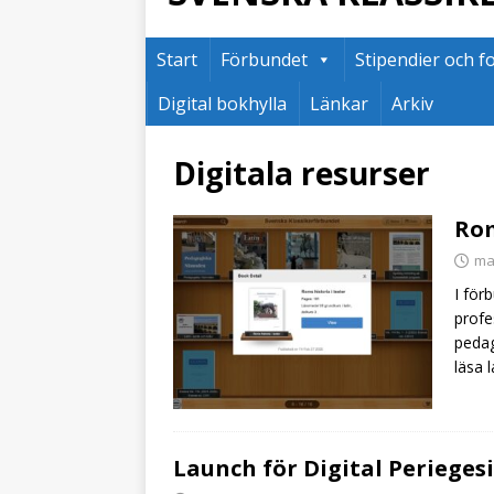
Start
Förbundet
Stipendier och f
Digital bokhylla
Länkar
Arkiv
Digitala resurser
Rom
ma
I för
profe
pedag
läsa 
Launch för Digital Periegesi