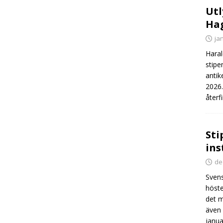
Utl
Hag
ja
Haral
stipe
antik
2026.
återf
Sti
ins
de
Svens
höste
det m
även 
janua