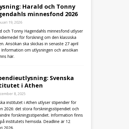
ysning: Harald och Tonny
endahls minnesfond 2026
nuari 19, 2026
d och Tonny Hagendahls minnesfond utlyser
ndiemedel för forskning om den klassiska
en. Ansökan ska skickas in senaste 27 april
 Information om utlysningen och ansökan
inns här.
pendieutlysning: Svenska
titutet i Athen
cember 8, 2025
ka institutet i Athen utlyser stipendier för
n 2026: det stora forskningsstipendiet och
indre forskningsstipendiet. Information finns
på institutets hemsida. Deadline är 12
ri 2026.