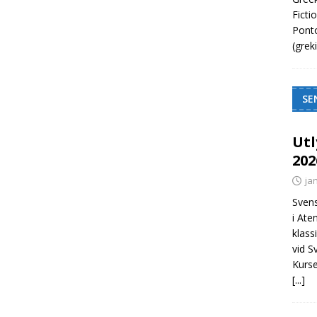
Ficti
Ponto
(grek
SE
Utl
202
ja
Svens
i Ate
klass
vid S
Kurse
[...]