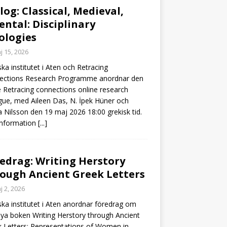
log: Classical, Medieval,
ental: Disciplinary
ologies
j 15, 2026
ka institutet i Aten och Retracing
ections Research Programme anordnar den
e Retracing connections online research
gue, med Aileen Das, N. İpek Hüner och
a Nilsson den 19 maj 2026 18:00 grekisk tid.
information
[...]
edrag: Writing Herstory
ough Ancient Greek Letters
j 2, 2026
ka institutet i Aten anordnar föredrag om
ya boken Writing Herstory through Ancient
 Letters: Representations of Women in