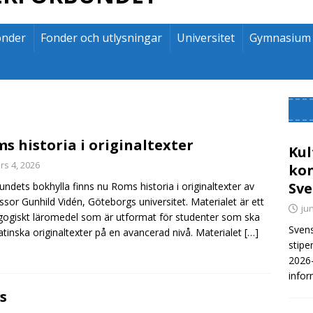
onder
Fonder och utlysningar
Universitet
Gymnasium
s historia i originaltexter
Kul
rs 4, 2026
kon
Sve
bundets bokhylla finns nu Roms historia i originaltexter av
ssor Gunhild Vidén, Göteborgs universitet. Materialet är ett
jun
ogiskt läromedel som är utformat för studenter som ska
Svens
latinska originaltexter på en avancerad nivå. Materialet
[…]
stipe
2026-
infor
s