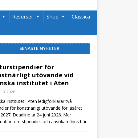
Resurser
Shop
Classica
SENASTE NYHETER
turstipendier för
stnärligt utövande vid
nska institutet i Aten
i 8, 2026
ka institutet i Aten ledigförklarar två
ndier för konstnärligt utövande för läsåret
2027. Deadline är 24 juni 2026. Mer
mation om stipendiet och ansökan finns här.