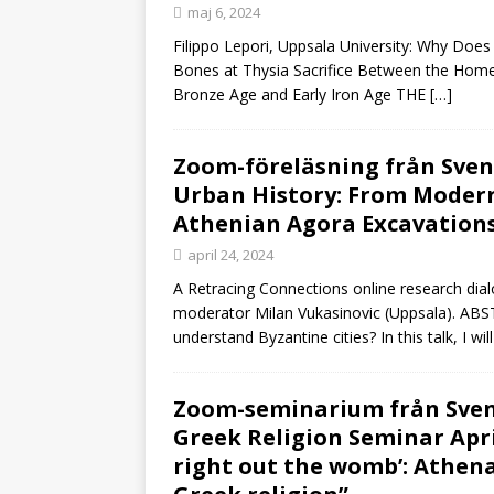
maj 6, 2024
Filippo Lepori, Uppsala University: Why Doe
Bones at Thysia Sacrifice Between the Hom
Bronze Age and Early Iron Age THE
[…]
Zoom-föreläsning från Svens
Urban History: From Modern
Athenian Agora Excavations 
april 24, 2024
A Retracing Connections online research dial
moderator Milan Vukasinovic (Uppsala). AB
understand Byzantine cities? In this talk, I wi
Zoom-seminarium från Svens
Greek Religion Seminar April
right out the womb’: Athen