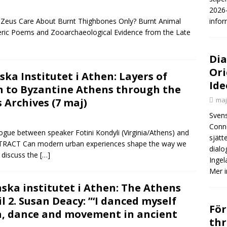
2026-
s Zeus Care About Burnt Thighbones Only? Burnt Animal
infor
eric Poems and Zooarchaeological Evidence from the Late
Dia
Ori
ka Institutet i Athen: Layers of
Ide
 to Byzantine Athens through the
maj
Archives (7 maj)
Svens
Conn
ogue between speaker Fotini Kondyli (Virginia/Athens) and
sjätt
STRACT Can modern urban experiences shape the way we
dialo
ll discuss the
[…]
Ingel
Mer 
ka institutet i Athen: The Athens
 2. Susan Deacy: ”‘I danced myself
För
a, dance and movement in ancient
thr