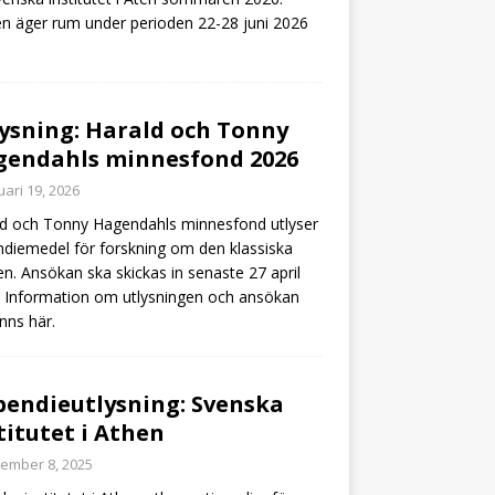
n äger rum under perioden 22-28 juni 2026
ysning: Harald och Tonny
endahls minnesfond 2026
uari 19, 2026
d och Tonny Hagendahls minnesfond utlyser
ndiemedel för forskning om den klassiska
en. Ansökan ska skickas in senaste 27 april
 Information om utlysningen och ansökan
inns här.
pendieutlysning: Svenska
titutet i Athen
ember 8, 2025