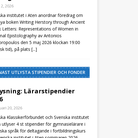
 2, 2026
ka institutet i Aten anordnar föredrag om
ya boken Writing Herstory through Ancient
 Letters: Representations of Women in
onal Epistolography av Antonios
ropoulos den 5 maj 2026 klockan 19:00
isk tid), på plats
[...]
NAST UTLYSTA STIPENDIER OCH FONDER
ysning: Lärarstipendier
6
uari 20, 2026
ka Klassikerförbundet och Svenska institutet
n utlyser 4 st stipendier för gymnasielärare i
iska språk för deltagande i fortbildningskurs
venska institutet i Aten sommaren 2026.