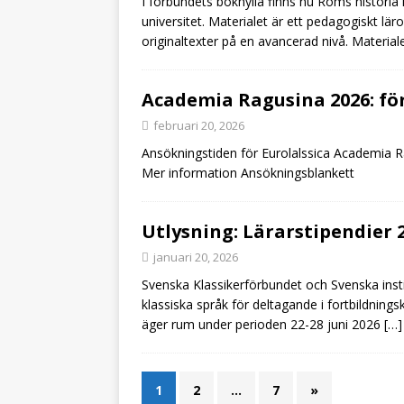
I förbundets bokhylla finns nu Roms historia 
universitet. Materialet är ett pedagogiskt l
originaltexter på en avancerad nivå. Material
Academia Ragusina 2026: fö
februari 20, 2026
Ansökningstiden för Eurolalssica Academia Rag
Mer information Ansökningsblankett
Utlysning: Lärarstipendier 
januari 20, 2026
Svenska Klassikerförbundet och Svenska instit
klassiska språk för deltagande i fortbildning
äger rum under perioden 22-28 juni 2026
[…]
1
2
…
7
»