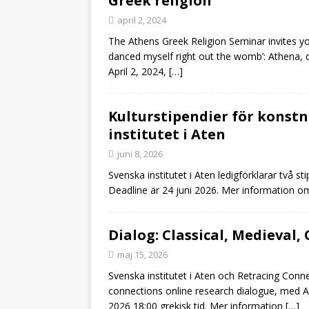
Greek religion”
april 2, 2024
The Athens Greek Religion Seminar invites yo
danced myself right out the womb’: Athena,
April 2, 2024,
[…]
Kulturstipendier för konstn
institutet i Aten
juni 8, 2026
Svenska institutet i Aten ledigförklarar två s
Deadline är 24 juni 2026. Mer information om
Dialog: Classical, Medieval, 
maj 15, 2026
Svenska institutet i Aten och Retracing Con
connections online research dialogue, med A
2026 18:00 grekisk tid. Mer information
[…]