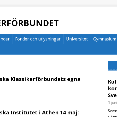
KERFÖRBUNDET
onder
Fonder och utlysningar
Universitet
Gymnasium
ska Klassikerförbundets egna
Kul
kon
Sve
juni
Svens
ka Institutet i Athen 14 maj:
stipe