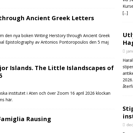
Kurse
[...]
 through Ancient Greek Letters
Utl
 om den nya boken Writing Herstory through Ancient Greek
Hag
onal Epistolography av Antonios Pontoropoulos den 5 maj
jan
Haral
r Islands. The Little Islandscapes of
stipe
antik
5
2026.
återf
enska institutet i Aten och över Zoom 16 april 2026 klockan
ns här.
Sti
ins
Famiglia Rausing
dec