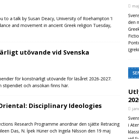
maj
Svens
u to a talk by Susan Deacy, University of Roehampton ‘I
den n
 dance and movement in ancient Greek religion Tuesday,
Greek
Ficti
Ponto
(grek
ärligt utövande vid Svenska
SE
tipendier för konstnärligt utövande för läsåret 2026-2027.
 stipendiet och ansökan finns här.
Utl
202
Oriental: Disciplinary Ideologies
jan
Svens
nections Research Programme anordnar den sjätte Retracing
i Ate
ileen Das, N. İpek Hüner och Ingela Nilsson den 19 maj
klass
vid S