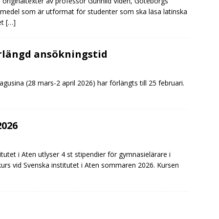
i originaltexter av professor Gunhild Vidén, Göteborgs
äromedel som är utformat för studenter som ska läsa latinska
et
[…]
rlängd ansökningstid
usina (28 mars-2 april 2026) har förlängts till 25 februari.
2026
utet i Aten utlyser 4 st stipendier för gymnasielärare i
skurs vid Svenska institutet i Aten sommaren 2026. Kursen