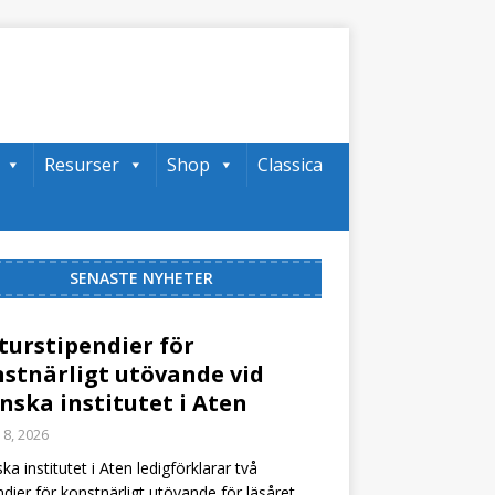
Resurser
Shop
Classica
SENASTE NYHETER
turstipendier för
stnärligt utövande vid
nska institutet i Aten
 8, 2026
ka institutet i Aten ledigförklarar två
ndier för konstnärligt utövande för läsåret