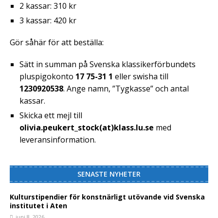
2 kassar: 310 kr
3 kassar: 420 kr
Gör såhär för att beställa:
Sätt in summan på Svenska klassikerförbundets
pluspigokonto
17 75-31 1
eller swisha till
1230920538
. Ange namn, ”Tygkasse” och antal
kassar.
Skicka ett mejl till
olivia.peukert_stock(at)klass.lu.se
med
leveransinformation.
SENASTE NYHETER
Kulturstipendier för konstnärligt utövande vid Svenska
institutet i Aten
juni 8, 2026