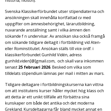
historia, filosofi).
Svenska Klassikerförbundet utser stipendiaterna och
ansökningen skall innehålla kortfattad cv med
uppgifter om ämnesbehörighet, lärarutbildning,
nuvarande anställning samt i vilka ämnen den
sökande f n undervisar. Av ansökan ska också framgå
om sökande tidigare deltagit i fortbildning vid Aten-
eller Rominstitutet. Ansökan ställs till vice ordf. i
klassikerförbundet Gunhild Vidén, adress
gunhild.viden[@]gmail.com, och skall vara inkommen
senast
25 februari 2026
. Besked om vilka som
tilldelats stipendium lämnas per mail i mitten av mars.
Tidigare deltagare i fortbildningskurserna kan vittna
om att institutens kurser håller mycket hög klass och
att detta är ett unikt tillfälle att förbättra sina
kunskaper om både det antika och det moderna
Grekland. Kursdeltagarna får bland mycket annat en