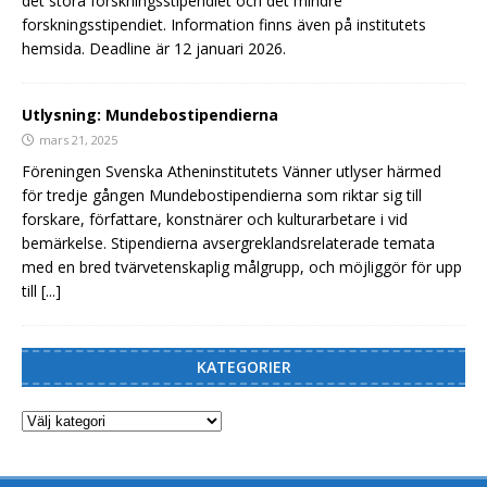
det stora forskningsstipendiet och det mindre
forskningsstipendiet. Information finns även på institutets
hemsida. Deadline är 12 januari 2026.
Utlysning: Mundebostipendierna
mars 21, 2025
Föreningen Svenska Atheninstitutets Vänner utlyser härmed
för tredje gången Mundebostipendierna som riktar sig till
forskare, författare, konstnärer och kulturarbetare i vid
bemärkelse. Stipendierna avsergreklandsrelaterade temata
med en bred tvärvetenskaplig målgrupp, och möjliggör för upp
till
[...]
KATEGORIER