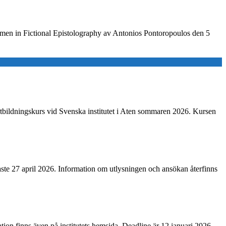
omen in Fictional Epistolography av Antonios Pontoropoulos den 5
fortbildningskurs vid Svenska institutet i Aten sommaren 2026. Kursen
ste 27 april 2026. Information om utlysningen och ansökan återfinns
ation finns även på institutets hemsida. Deadline är 12 januari 2026.