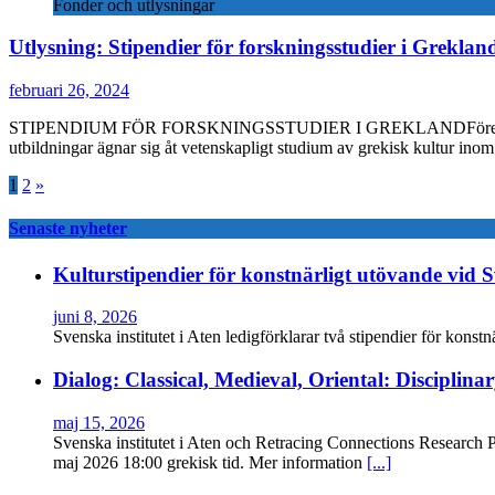
Fonder och utlysningar
Utlysning: Stipendier för forskningsstudier i Greklan
februari 26, 2024
STIPENDIUM FÖR FORSKNINGSSTUDIER I GREKLANDFöreningen Svenska
utbildningar ägnar sig åt vetenskapligt studium av grekisk kultur ino
Sidnumrering
1
2
»
för
Senaste nyheter
inlägg
Kulturstipendier för konstnärligt utövande vid Sv
juni 8, 2026
Svenska institutet i Aten ledigförklarar två stipendier för kons
Dialog: Classical, Medieval, Oriental: Disciplinar
maj 15, 2026
Svenska institutet i Aten och Retracing Connections Research 
maj 2026 18:00 grekisk tid. Mer information
[...]