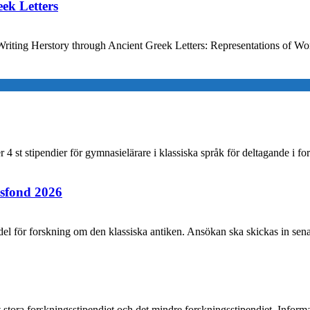
ek Letters
Writing Herstory through Ancient Greek Letters: Representations of W
r 4 st stipendier för gymnasielärare i klassiska språk för deltagande i 
sfond 2026
 för forskning om den klassiska antiken. Ansökan ska skickas in sena
et stora forskningsstipendiet och det mindre forskningsstipendiet. Inform