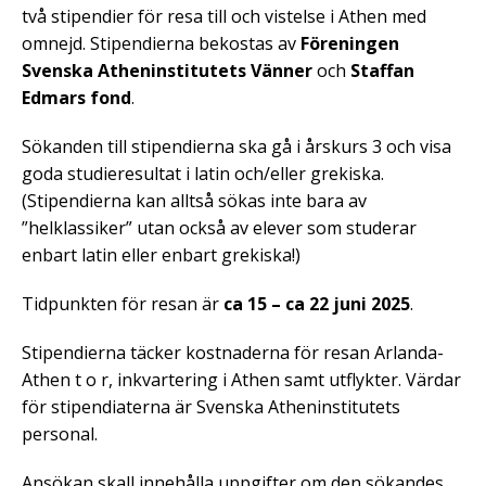
två stipendier för resa till och vistelse i Athen med
omnejd. Stipendierna bekostas av
Föreningen
Svenska Atheninstitutets Vänner
och
Staffan
Edmars fond
.
Sökanden till stipendierna ska gå i årskurs 3 och visa
goda studieresultat i latin och/eller grekiska.
(Stipendierna kan alltså sökas inte bara av
”helklassiker” utan också av elever som studerar
enbart latin eller enbart grekiska!)
Tidpunkten för resan är
ca 15 – ca 22 juni 2025
.
Stipendierna täcker kostnaderna för resan Arlanda-
Athen t o r, inkvartering i Athen samt utflykter. Värdar
för stipendiaterna är Svenska Atheninstitutets
personal.
Ansökan skall innehålla uppgifter om den sökandes