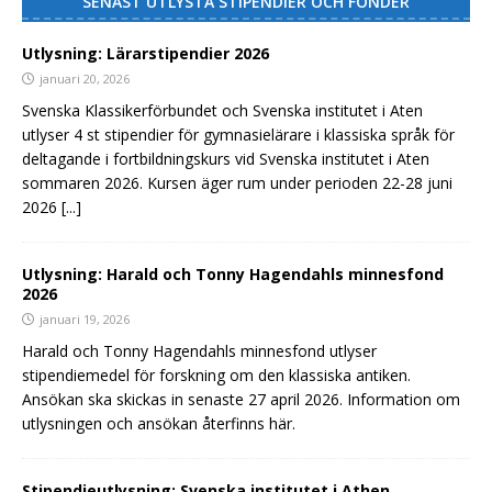
SENAST UTLYSTA STIPENDIER OCH FONDER
Utlysning: Lärarstipendier 2026
januari 20, 2026
Svenska Klassikerförbundet och Svenska institutet i Aten
utlyser 4 st stipendier för gymnasielärare i klassiska språk för
deltagande i fortbildningskurs vid Svenska institutet i Aten
sommaren 2026. Kursen äger rum under perioden 22-28 juni
2026
[...]
Utlysning: Harald och Tonny Hagendahls minnesfond
2026
januari 19, 2026
Harald och Tonny Hagendahls minnesfond utlyser
stipendiemedel för forskning om den klassiska antiken.
Ansökan ska skickas in senaste 27 april 2026. Information om
utlysningen och ansökan återfinns här.
Stipendieutlysning: Svenska institutet i Athen