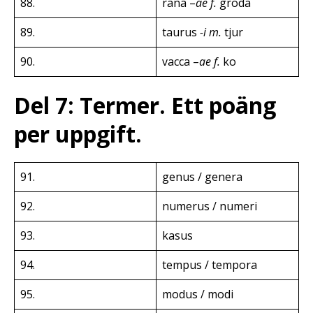
88.
rana –
ae f.
groda
89.
taurus
-i m.
tjur
90.
vacca –
ae f.
ko
Del 7: Termer. Ett poäng
per uppgift.
91.
genus / genera
92.
numerus / numeri
93.
kasus
94.
tempus / tempora
95.
modus / modi