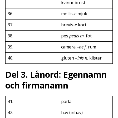
kvinnobröst
36.
mollis-
e
mjuk
37.
brevis-
e
kort
38.
pes
pedis m.
fot
39.
camera –
ae f.
rum
40.
gluten –
inis n.
klister
Del 3. Lånord: Egennamn
och firmanamn
41.
pärla
42.
hav (inhav)