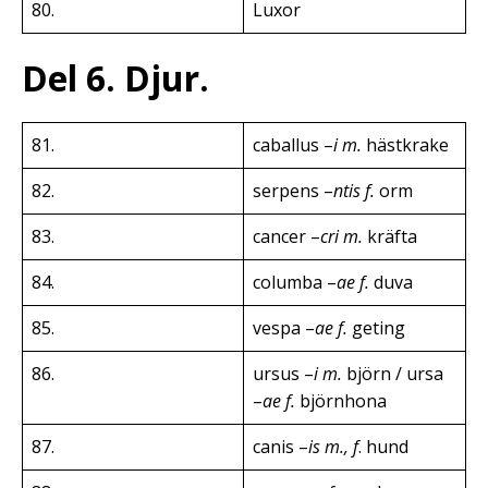
80.
Luxor
Del 6. Djur.
81.
caballus –
i m.
hästkrake
82.
serpens –
ntis f.
orm
83.
cancer –
cri m.
kräfta
84.
columba –
ae f.
duva
85.
vespa –
ae f.
geting
86.
ursus –
i m.
björn / ursa
–
ae f.
björnhona
87.
canis –
is m., f
. hund