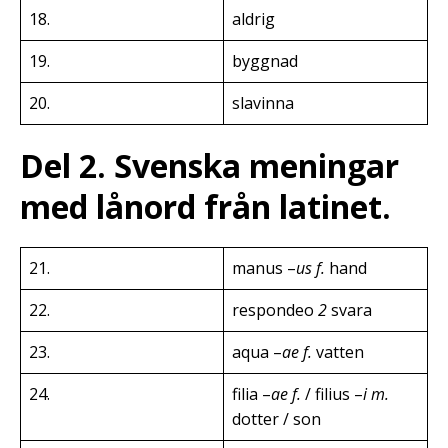
18.
aldrig
19.
byggnad
20.
slavinna
Del 2. Svenska meningar
med lånord från latinet.
21.
manus –
us f.
hand
22.
respondeo
2
svara
23.
aqua –
ae f.
vatten
24.
filia –
ae f.
/ filius –
i m.
dotter / son