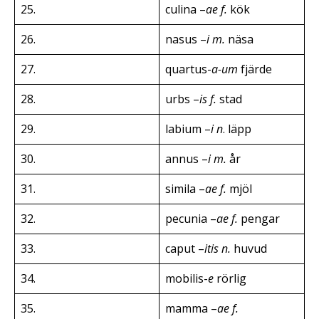
25.
culina –
ae f.
kök
26.
nasus –
i m.
näsa
27.
quartus-
a-um
fjärde
28.
urbs –
is f.
stad
29.
labium –
i n
. läpp
30.
annus –
i m.
år
31.
simila –
ae f.
mjöl
32.
pecunia –
ae f.
pengar
33.
caput –
itis n.
huvud
34.
mobilis-
e
rörlig
35.
mamma –
ae f.