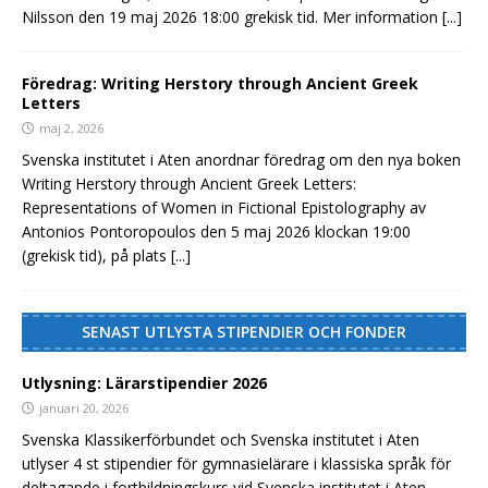
Nilsson den 19 maj 2026 18:00 grekisk tid. Mer information
[...]
Föredrag: Writing Herstory through Ancient Greek
Letters
maj 2, 2026
Svenska institutet i Aten anordnar föredrag om den nya boken
Writing Herstory through Ancient Greek Letters:
Representations of Women in Fictional Epistolography av
Antonios Pontoropoulos den 5 maj 2026 klockan 19:00
(grekisk tid), på plats
[...]
SENAST UTLYSTA STIPENDIER OCH FONDER
Utlysning: Lärarstipendier 2026
januari 20, 2026
Svenska Klassikerförbundet och Svenska institutet i Aten
utlyser 4 st stipendier för gymnasielärare i klassiska språk för
deltagande i fortbildningskurs vid Svenska institutet i Aten